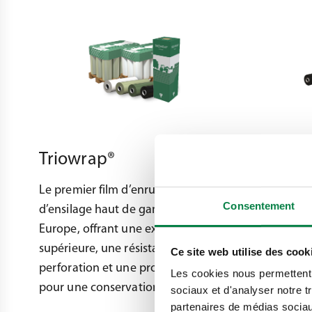
Triowrap®
Triowra
Le premier film d’enrubannage
Triowrap pl
Consentement
d’ensilage haut de gamme en
efficace ! P
Europe, offrant une extensibilité
pour un ren
supérieure, une résistance à la
élevé dans 
Ce site web utilise des cook
perforation et une protection UV
pertes d’al
Les cookies nous permettent d
pour une conservation optimale des
des recherc
sociaux et d'analyser notre t
balles. Des agriculteurs de plus de
Améliorez v
partenaires de médias sociaux