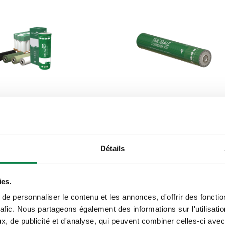
p plus®
TrioBaleCompressor®
us vous rend plus
Notre film de liage aux proprié
Détails
lus de mètres par rouleau
brevetées donne un rendemen
dement de balles le plus
rouleau de 10 à 30 % supérieur
le champ. De faibles
celui des autres marques - un 
ies.
imentation prouvées par
par balle inférieur !
e personnaliser le contenu et les annonces, d'offrir des fonctio
hes indépendantes.
rafic. Nous partageons également des informations sur l'utilisati
otre ensilage dès
, de publicité et d'analyse, qui peuvent combiner celles-ci avec