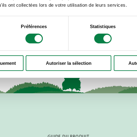
Découvrez
ils ont collectées lors de votre utilisation de leurs services.
!
Triowrap plus
TrioBaleCompressor
Préférences
Statistiques
quement
Autoriser la sélection
Aut
GUIDE DU PRODUIT