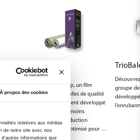
TrioBal
Horsewrap®
Découvrez
tés
Découvrez Horsewrap, un film
groupe de
À propos des cookies
t par
d’enrubannage de balles de qualité
développé
 à
supérieure spécialement développé
l’enrubann
coût
pour répondre aux besoins
particuliers de la production
nnalités relatives aux médias
d’ensilage préfané, optimisé pour les
on de notre site avec nos
conditions difficiles.
 d'autres informations que