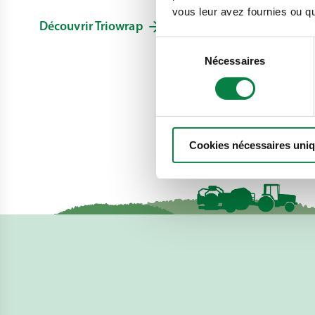
vous leur avez fournies ou qu'
50 pays lui font confiance.
maintenant 
Découvrir Triowrap
Découvrez 
Sélection
Nécessaires
du
consentement
Cookies nécessaires uni