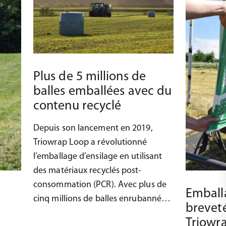
Plus de 5 millions de
balles emballées avec du
contenu recyclé
Depuis son lancement en 2019,
Triowrap Loop a révolutionné
l’emballage d’ensilage en utilisant
des matériaux recyclés post-
consommation (PCR). Avec plus de
Emball
cinq millions de balles enrubannées
breveté
avec succès, nos films basés sur PCR
Triowra