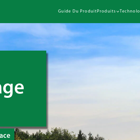
Guide Du Produit
Produits
Technolo
age
cace