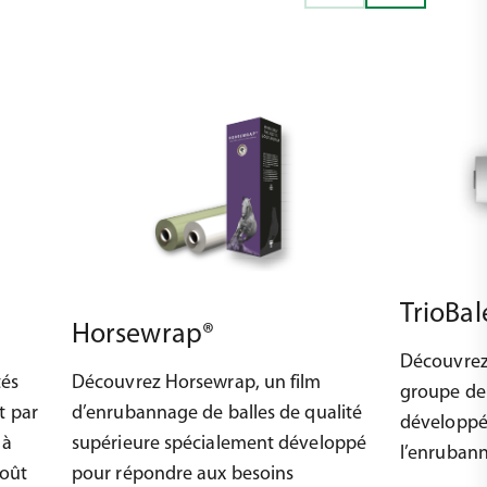
TrioBal
Horsewrap®
Découvrez
tés
Découvrez Horsewrap, un film
groupe de
t par
d’enrubannage de balles de qualité
développé
 à
supérieure spécialement développé
l’enrubann
coût
pour répondre aux besoins