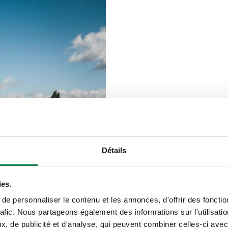
TRIOSILO
Film d’ensila
Détails
Si vous êtes à la recherche 
marque de film d’ensilage Tr
ies.
e personnaliser le contenu et les annonces, d'offrir des fonctio
rafic. Nous partageons également des informations sur l'utilisati
Avec plus de 35 ans d’exper
, de publicité et d'analyse, qui peuvent combiner celles-ci avec
base de matériaux recyclés,