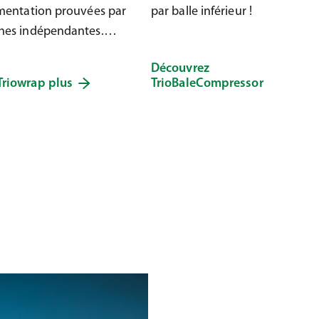
imentation prouvées par
par balle inférieur !
hes indépendantes.
otre ensilage dès
Découvrez
!
Triowrap plus
TrioBaleCompressor