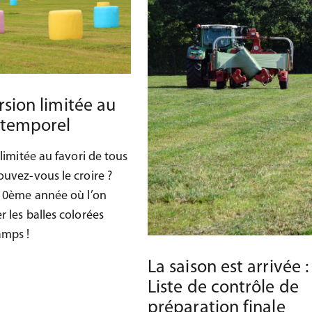
rsion limitée au
intemporel
 limitée au favori de tous
ouvez-vous le croire ?
 10ème année où l’on
 les balles colorées
amps !
La saison est arrivée :
Liste de contrôle de
préparation finale