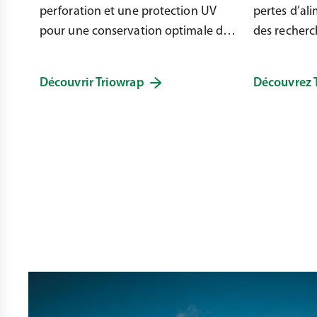
perforation et une protection UV
pertes d’al
pour une conservation optimale des
des recherc
balles. Des agriculteurs de plus de
Améliorez v
50 pays lui font confiance.
maintenant 
Découvrir Triowrap
Découvrez 